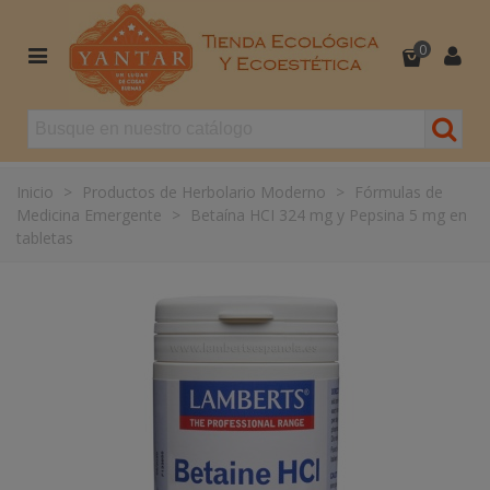
0
Inicio
>
Productos de Herbolario Moderno
>
Fórmulas de
Medicina Emergente
>
Betaína HCI 324 mg y Pepsina 5 mg en
tabletas