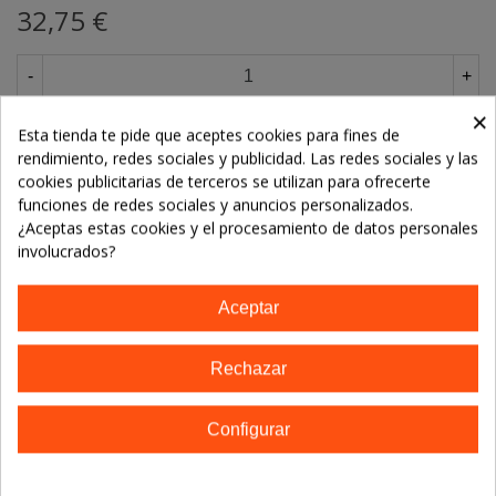
32,75 €
-
+
×
Añadir Al Carrito
Esta tienda te pide que aceptes cookies para fines de
rendimiento, redes sociales y publicidad. Las redes sociales y las
cookies publicitarias de terceros se utilizan para ofrecerte
funciones de redes sociales y anuncios personalizados.
Referencia:
5055148401641
¿Aceptas estas cookies y el procesamiento de datos personales
Marca:
LAMBERTS
involucrados?
TE GUSTARÁN
Aceptar
No hay artículos
Rechazar
Configurar
Descripción