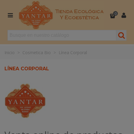
0
Inicio
>
Cosmetica Bio
>
Línea Corporal
LÍNEA CORPORAL