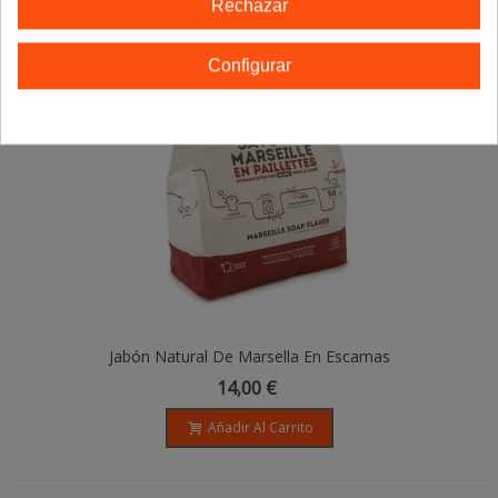
Rechazar
Configurar
Jabón Natural De Marsella En Escamas
Con Aceite Vegetal - 750gr
14,00 €
Añadir Al Carrito