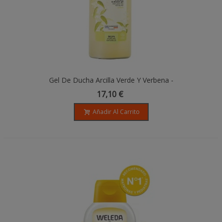
Gel De Ducha Arcilla Verde Y Verbena -
1L
17,10 €
Añadir Al Carrito