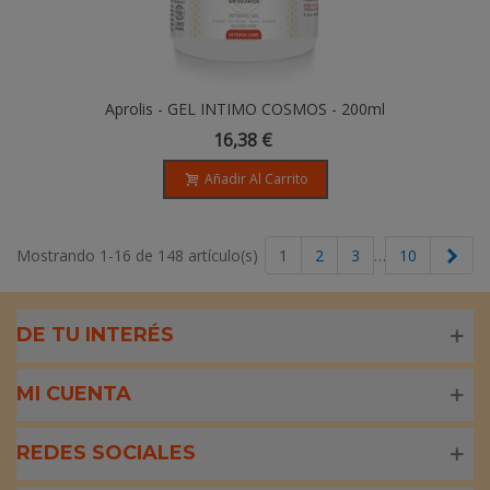
Aprolis - GEL INTIMO COSMOS - 200ml
16,38 €
Añadir Al Carrito
Sigu
Mostrando 1-16 de 148 artículo(s)
1
2
3
…
10
DE TU INTERÉS
MI CUENTA
REDES SOCIALES