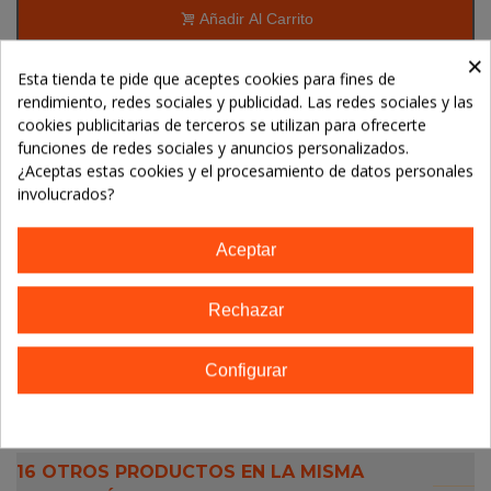
Añadir Al Carrito
×
Esta tienda te pide que aceptes cookies para fines de
rendimiento, redes sociales y publicidad. Las redes sociales y las
Referencia:
cookies publicitarias de terceros se utilizan para ofrecerte
Marca:
Salus
funciones de redes sociales y anuncios personalizados.
¿Aceptas estas cookies y el procesamiento de datos personales
TE GUSTARÁN
involucrados?
No hay artículos
Aceptar
Rechazar
Descripción
Configurar
Detalles del producto
16 OTROS PRODUCTOS EN LA MISMA