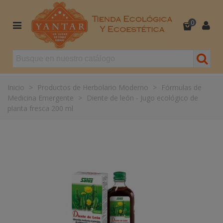
0
Inicio
>
Productos de Herbolario Moderno
>
Fórmulas de
Medicina Emergente
>
Diente de león - Jugo ecológico de
planta fresca 200 ml