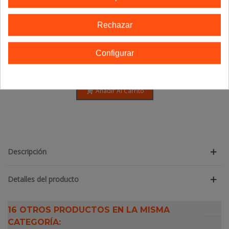
Rechazar
Configurar
Aprolis - Herpropol Roll-On - 5ml
12,68 €
Añadir Al Carrito
Descripción
Detalles del producto
16 OTROS PRODUCTOS EN LA MISMA
CATEGORÍA: