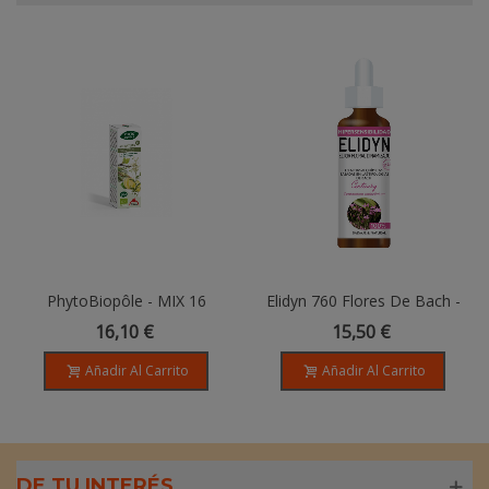
PhytoBiopôle - MIX 16
Elidyn 760 Flores De Bach -
ARTISAN BIo - 50ML
CENTAURY 20 Ml
16,10 €
15,50 €
Añadir Al Carrito
Añadir Al Carrito
DE TU INTERÉS