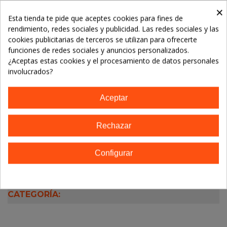
×
Referencia:
Esta tienda te pide que aceptes cookies para fines de
Marca:
Jabones Beltran
rendimiento, redes sociales y publicidad. Las redes sociales y las
cookies publicitarias de terceros se utilizan para ofrecerte
funciones de redes sociales y anuncios personalizados.
TE GUSTARÁN
¿Aceptas estas cookies y el procesamiento de datos personales
involucrados?
No hay artículos
Aceptar
Descripción
Rechazar
Detalles del producto
Configurar
14 OTROS PRODUCTOS EN LA MISMA
CATEGORÍA: