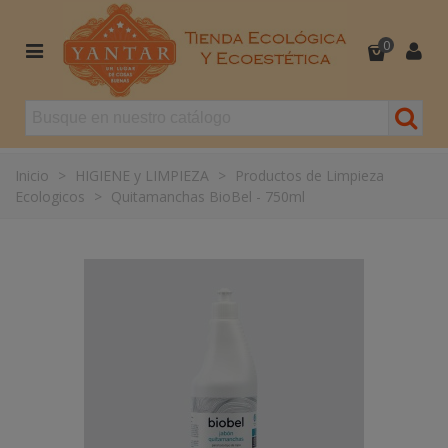
0
Inicio
>
HIGIENE y LIMPIEZA
>
Productos de Limpieza
Ecologicos
>
Quitamanchas BioBel - 750ml