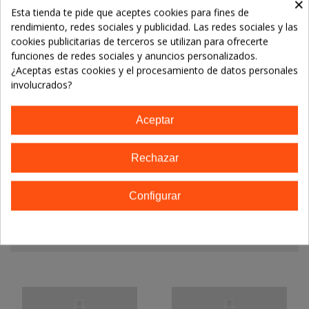
×
Marca:
ECOVER
Esta tienda te pide que aceptes cookies para fines de
rendimiento, redes sociales y publicidad. Las redes sociales y las
cookies publicitarias de terceros se utilizan para ofrecerte
TE GUSTARÁN
funciones de redes sociales y anuncios personalizados.
¿Aceptas estas cookies y el procesamiento de datos personales
No hay artículos
involucrados?
Aceptar
Descripción
Rechazar
Detalles del producto
Configurar
14 OTROS PRODUCTOS EN LA MISMA
CATEGORÍA: