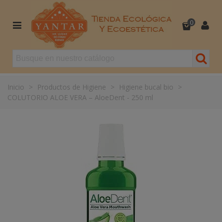
0
Inicio
>
Productos de Higiene
>
Higiene bucal bio
>
COLUTORIO ALOE VERA – AloeDent - 250 ml