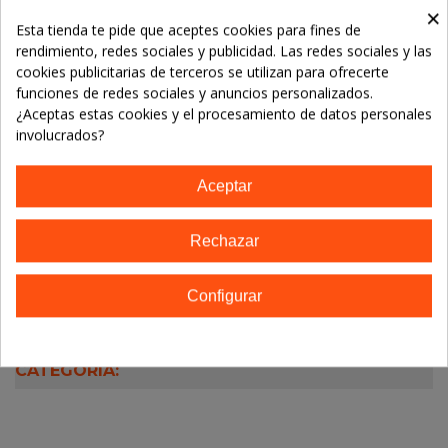
Referencia:
5029354001254
×
Esta tienda te pide que aceptes cookies para fines de
Marca:
EVICRO MADAL BAL
rendimiento, redes sociales y publicidad. Las redes sociales y las
cookies publicitarias de terceros se utilizan para ofrecerte
TE GUSTARÁN
funciones de redes sociales y anuncios personalizados.
¿Aceptas estas cookies y el procesamiento de datos personales
No hay artículos
involucrados?
Aceptar
Descripción
Rechazar
Detalles del producto
Configurar
9 OTROS PRODUCTOS EN LA MISMA
CATEGORÍA: