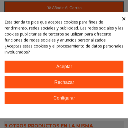
Añadir Al Carrito
×
Esta tienda te pide que aceptes cookies para fines de
rendimiento, redes sociales y publicidad. Las redes sociales y las
Referencia:
5765228837849
cookies publicitarias de terceros se utilizan para ofrecerte
Marca:
URTEKRAM
funciones de redes sociales y anuncios personalizados.
¿Aceptas estas cookies y el procesamiento de datos personales
TE GUSTARÁN
involucrados?
No hay artículos
Aceptar
Rechazar
Descripción
Configurar
Detalles del producto
9 OTROS PRODUCTOS EN LA MISMA