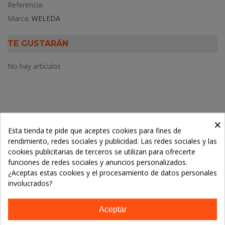
Referencia:
Marca:
WELEDA
TE GUSTARÁN
No hay artículos
Descripción
×
Esta tienda te pide que aceptes cookies para fines de
rendimiento, redes sociales y publicidad. Las redes sociales y las
Detalles del producto
cookies publicitarias de terceros se utilizan para ofrecerte
funciones de redes sociales y anuncios personalizados.
¿Aceptas estas cookies y el procesamiento de datos personales
LOS CLIENTES QUE ADQUIRIERON ESTE
involucrados?
PRODUCTO TAMBIÉN COMPRARON:
Aceptar