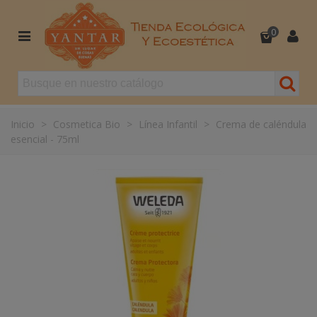
0
Inicio
>
Cosmetica Bio
>
Línea Infantil
>
Crema de caléndula
esencial - 75ml