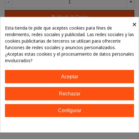
-
+
Añadir Al Carrito
×
Esta tienda te pide que aceptes cookies para fines de
rendimiento, redes sociales y publicidad. Las redes sociales y las
Referencia:
84135680128111
cookies publicitarias de terceros se utilizan para ofrecerte
funciones de redes sociales y anuncios personalizados.
Marca:
Esential Aroms (INTERSA)
¿Aceptas estas cookies y el procesamiento de datos personales
involucrados?
TE GUSTARÁN
Aceptar
No hay artículos
Rechazar
Descripción
Configurar
Detalles del producto