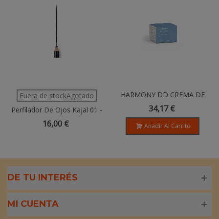
HARMONY DD CREMA DE
Fuera de stockAgotado
DÍA - Pieles Sensibles - 50 G
34,17 €
Perfilador De Ojos Kajal 01 -
Negro
16,00 €
Añadir Al Carrito
DE TU INTERÉS
MI CUENTA