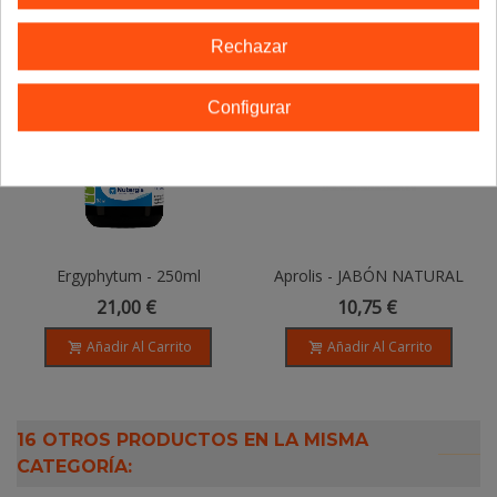
Rechazar
Configurar
Ergyphytum - 250ml
Aprolis - JABÓN NATURAL
COSMOS - 100gr
21,00 €
10,75 €
Añadir Al Carrito
Añadir Al Carrito
16 OTROS PRODUCTOS EN LA MISMA
CATEGORÍA: