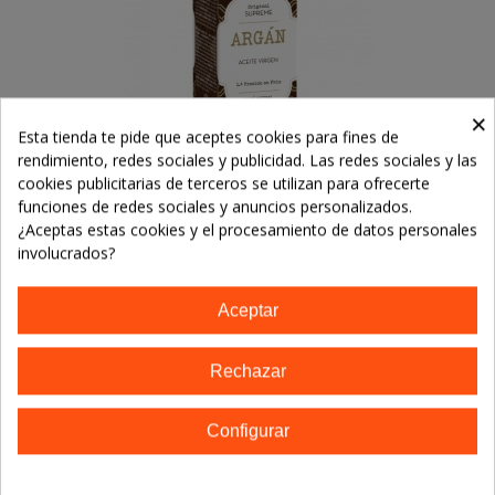
×
Esta tienda te pide que aceptes cookies para fines de
rendimiento, redes sociales y publicidad. Las redes sociales y las
cookies publicitarias de terceros se utilizan para ofrecerte
funciones de redes sociales y anuncios personalizados.
¿Aceptas estas cookies y el procesamiento de datos personales
ACEITE VEGETAL VIRGEN De Argán - 100
involucrados?
Ml
32,72 €
Aceptar
Añadir Al Carrito
Rechazar
Configurar
Descripción