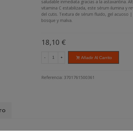
saludable inmediata gracias a la astaxantina. 
vitamina C estabilizada, este sérum ilumina y re
del cutis. Textura de sérum fluido, gel acuoso |
bosque y malva.
18,10 €
Añadir Al Carrito
-
+
Referencia:
3701761500361
TO