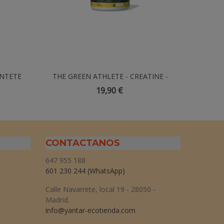
ÉNTETE
THE GREEN ATHLETE - CREATINE -
Añadir Al Carrito
Aceite
Parches
400gr
(P
19,90 €
CONTACTANOS
647 955 188
601 230 244
(WhatsApp)
Calle Navarrete, local 19 - 28050 -
Madrid.
info@yantar-ecotienda.com