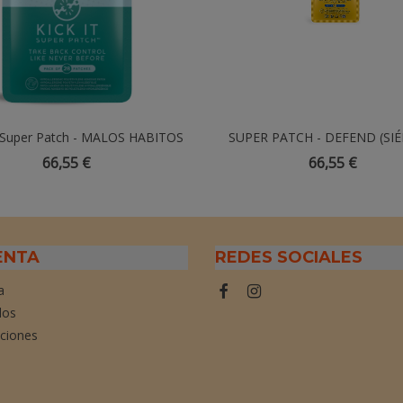
 Super Patch - MALOS HABITOS
Añadir Al Carrito
SUPER PATCH - DEFEND (SI
Añadir Al Carrito
MEJOR CON TU SALUD) - 30 
66,55 €
66,55 €
ENTA
REDES SOCIALES
a
dos
cciones