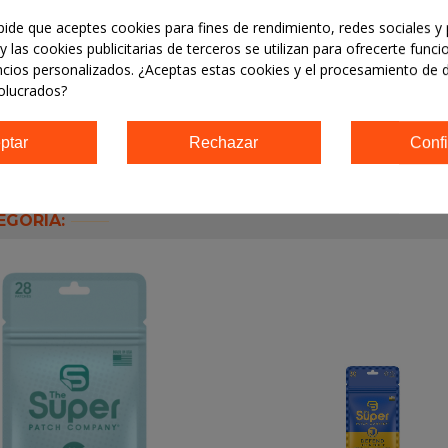
, goma de astrágalo, citrato de sodio, heptil glucósido, perfume, caprili
 pide que aceptes cookies para fines de rendimiento, redes sociales y 
, extracto de Haematococcus pluvialis*, ácido fítico, linalol, geraniol
y las cookies publicitarias de terceros se utilizan para ofrecerte func
ncios personalizados. ¿Aceptas estas cookies y el procesamiento de 
olucrados?
o de los ojos. En caso de contacto con los ojos, enjuagar bien con agu
ptar
Rechazar
Confi
EGORÍA: