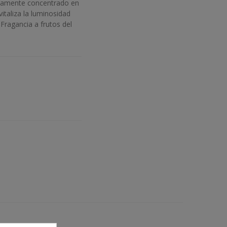
Altamente concentrado en
vitaliza la luminosidad
 Fragancia a frutos del