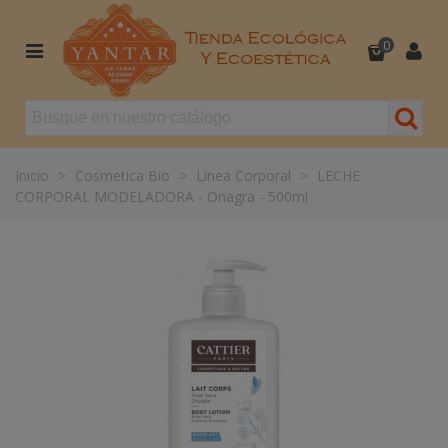
0
Inicio
>
Cosmetica Bio
>
Línea Corporal
>
LECHE
CORPORAL MODELADORA - Onagra - 500ml