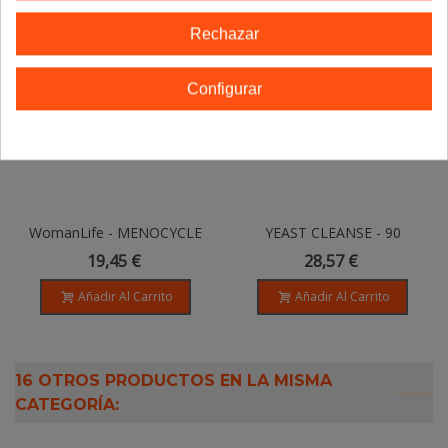
Rechazar
Configurar
WomanLife - MENOCYCLE
YEAST CLEANSE - 90
REGUL - 60 Perlas
Capsulas Vegetales
19,45 €
28,57 €
Añadir Al Carrito
Añadir Al Carrito
16 OTROS PRODUCTOS EN LA MISMA
CATEGORÍA: