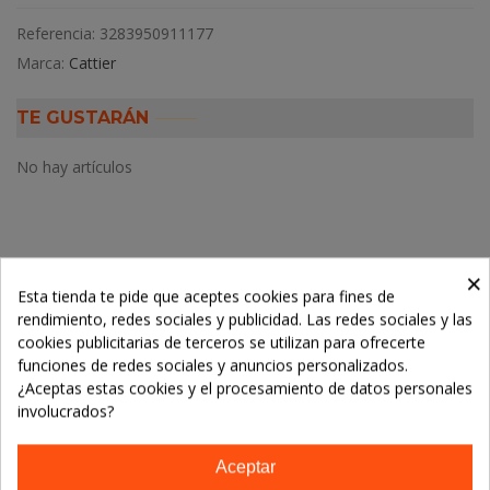
Referencia:
3283950911177
Marca:
Cattier
TE GUSTARÁN
No hay artículos
×
Descripción
Esta tienda te pide que aceptes cookies para fines de
rendimiento, redes sociales y publicidad. Las redes sociales y las
Detalles del producto
cookies publicitarias de terceros se utilizan para ofrecerte
funciones de redes sociales y anuncios personalizados.
¿Aceptas estas cookies y el procesamiento de datos personales
LOS CLIENTES QUE ADQUIRIERON ESTE
involucrados?
PRODUCTO TAMBIÉN COMPRARON:
Aceptar