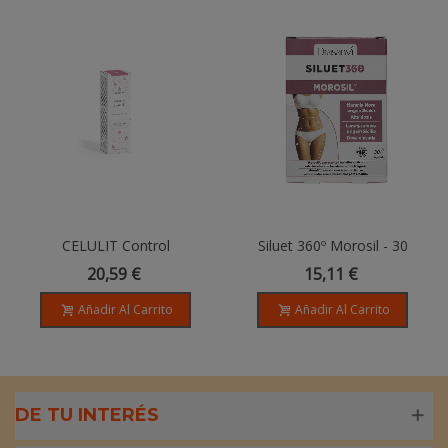
CELULIT Control
Siluet 360º Morosil - 30
Esential'Woman, Massage
Comprimidos
20,59 €
15,11 €
Oil - 100ml
Añadir Al Carrito
Añadir Al Carrito
DE TU INTERÉS