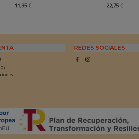
Para Perfumar - 30ml
BIO - 100ml
11,35 €
22,75 €
ENTA
REDES SOCIALES
a
dos
cciones