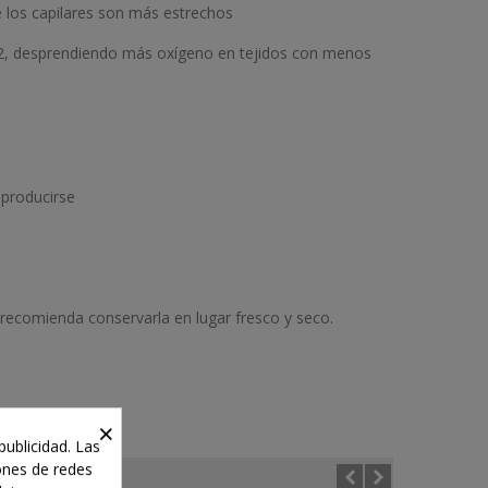
de los capilares son más estrechos
 PO2, desprendiendo más oxígeno en tejidos con menos
eproducirse
recomienda conservarla en lugar fresco y seco.
×
publicidad. Las
iones de redes