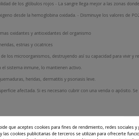
bilidad de los glóbulos rojos - La sangre llega mejor a las zonas don
de oxigeno desde la hemoglobina oxidada. - Disminuye los valores de
temas oxidantes y antioxidantes del organismo
eridas, estrias y cicatrices
de los microorganismos, destruyendo así su capacidad para vivir y r
n el sistema inmune, lo mantienen activo.
uemaduras, heridas, dermatitis y psoriasis leve.
ficie afectada. Si es necesario cubrir con una venda o apósito. Se 
 pide que aceptes cookies para fines de rendimiento, redes sociales y 
y las cookies publicitarias de terceros se utilizan para ofrecerte func
PRODUCTO TAMBIÉN COMPRARON: