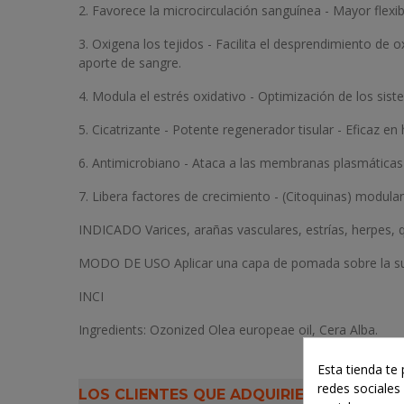
2. Favorece la microcirculación sanguínea - Mayor flexi
3. Oxigena los tejidos - Facilita el desprendimiento 
aporte de sangre.
4. Modula el estrés oxidativo - Optimización de los sis
5. Cicatrizante - Potente regenerador tisular - Eficaz en h
6. Antimicrobiano - Ataca a las membranas plasmáticas 
7. Libera factores de crecimiento - (Citoquinas) modula
INDICADO Varices, arañas vasculares, estrías, herpes, q
MODO DE USO Aplicar una capa de pomada sobre la super
INCI
Ingredients: Ozonized Olea europeae oil, Cera Alba.
Esta tienda te
redes sociales 
LOS CLIENTES QUE ADQUIRIERON ESTE 