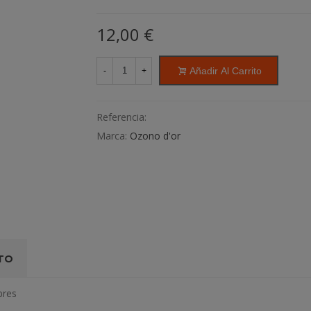
12,00 €
Añadir Al Carrito
-
+
Referencia:
Marca:
Ozono d'or
TO
bres