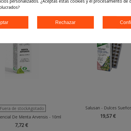
ncios personalizados. ¿Aceptas estas cookies y el procesamiento de 
olucrados?
ptar
Rechazar
Confi
Salusan - Dulces Sueño
Añadir Al Carrito
Fuera de stockAgotado
19,57 €
sencial De Menta Arvensis - 10ml
7,72 €