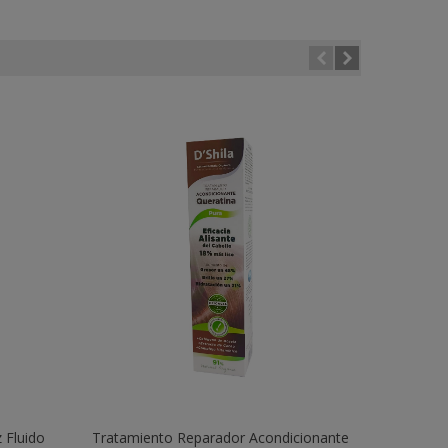
 Fluido
Tratamiento Reparador Acondicionante
Añadir Al Carrito
PlantS