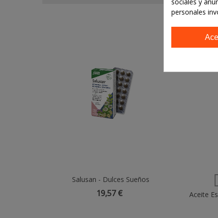
sociales y anu
personales inv
Ace
Salusan - Dulces Sueños
Añadir Al Carrito
19,57 €
Aceite E