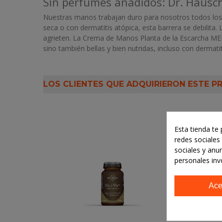
Sin perfumes añadidos: Dr. Hausc
Nuestras manos trabajan duro para nosotros todos los d
seca o con dermatitis atópica, esta barrera se debilita
agrieten. La Crema de Manos Planta de la Escarcha MED
sino también bellas y bien nutridas, incluso con dermatit
LOS CLIENTES QUE ADQUIRIERON ESTE 
Esta tienda te
redes sociales 
sociales y anu
personales inv
Ace