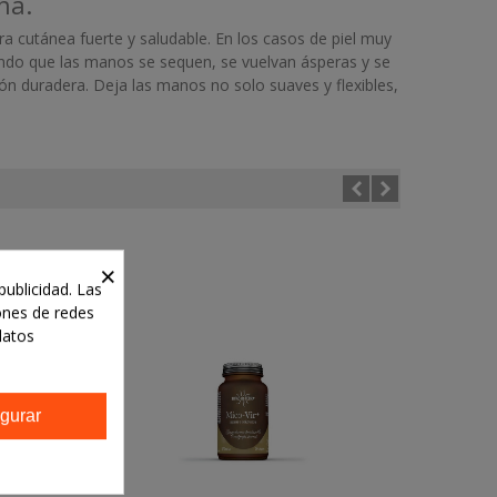
ha.
a cutánea fuerte y saludable. En los casos de piel muy
ciendo que las manos se sequen, se vuelvan ásperas y se
n duradera. Deja las manos no solo suaves y flexibles,
×
publicidad. Las
iones de redes
datos
gurar