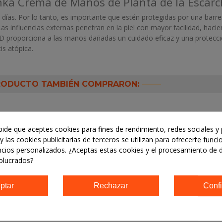
hka Crema de Manos de Planta de la Escarc
ías. Por lo tanto, es importante que estén protegidas por una barrer
. Las influencias externas penetran en la piel con mayor facilidad, ha
 proporciona a las manos dañadas un cuidado eficaz y una protecció
is atópica.
PRODUCTO TAMBIÉN COMPRARON:
 pide que aceptes cookies para fines de rendimiento, redes sociales y 
y las cookies publicitarias de terceros se utilizan para ofrecerte func
ncios personalizados. ¿Aceptas estas cookies y el procesamiento de 
olucrados?
ptar
Rechazar
Confi