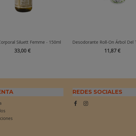
Corporal Siluett Femme - 150ml
Añadir Al Carrito
Desodorante Roll-On Árbol Del 
Añadir Al Carrito
33,00 €
11,87 €
ENTA
REDES SOCIALES
a
dos
cciones