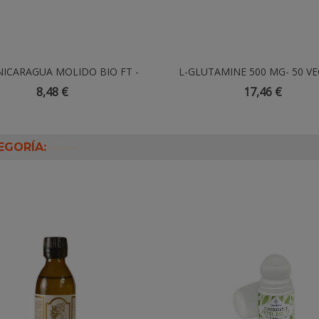
NICARAGUA MOLIDO BIO FT -
Añadir Al Carrito
L-GLUTAMINE 500 MG- 50 V
Añadir Al Carrito
250GR
8,48 €
17,46 €
EGORÍA: