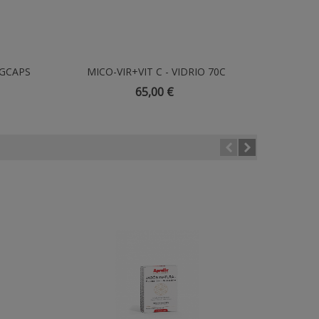
EGCAPS
MICO-VIR+VIT C - VIDRIO 70C
Añadir Al Carrito
CAFÉ N
65,00 €