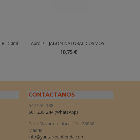
Té - 50ml
Aprolis - JABÓN NATURAL COSMOS -
Añadir Al Carrito
Jabón Tr
100gr
Aceite D
10,75 €
CONTACTANOS
647 955 188
601 230 244
(WhatsApp)
Calle Navarrete, local 19 - 28050 -
Madrid.
info@yantar-ecotienda.com