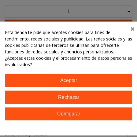
-
+
Añadir Al Carrito
×
Esta tienda te pide que aceptes cookies para fines de
rendimiento, redes sociales y publicidad. Las redes sociales y las
cookies publicitarias de terceros se utilizan para ofrecerte
Referencia:
funciones de redes sociales y anuncios personalizados.
Marca:
Yantar - un lugar de cosas buenas
¿Aceptas estas cookies y el procesamiento de datos personales
involucrados?
TE GUSTARÁN
Aceptar
No hay artículos
Rechazar
Configurar
Descripción
Detalles del producto