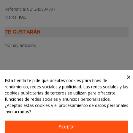
Referencia:
021245834007
Marca:
KAL
TE GUSTARÁN
No hay artículos
×
Descripción
Esta tienda te pide que aceptes cookies para fines de
rendimiento, redes sociales y publicidad. Las redes sociales y las
Detalles del producto
cookies publicitarias de terceros se utilizan para ofrecerte
funciones de redes sociales y anuncios personalizados.
¿Aceptas estas cookies y el procesamiento de datos personales
LOS CLIENTES QUE ADQUIRIERON ESTE
involucrados?
PRODUCTO TAMBIÉN COMPRARON:
Aceptar