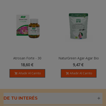
Atrosan Forte - 30
NaturGreen Agar-Agar Bio
Comprimidos
100 G
18,60 €
9,47 €
Añadir Al Carrito
Añadir Al Carrito
DE TU INTERÉS