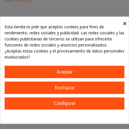
Fuera de stock
Notify me when available
×
Esta tienda te pide que aceptes cookies para fines de
rendimiento, redes sociales y publicidad. Las redes sociales y las
cookies publicitarias de terceros se utilizan para ofrecerte
Referencia:
funciones de redes sociales y anuncios personalizados.
Marca:
Salus
¿Aceptas estas cookies y el procesamiento de datos personales
involucrados?
TE GUSTARÁN
Aceptar
No hay artículos
Rechazar
Descripción
Configurar
Detalles del producto