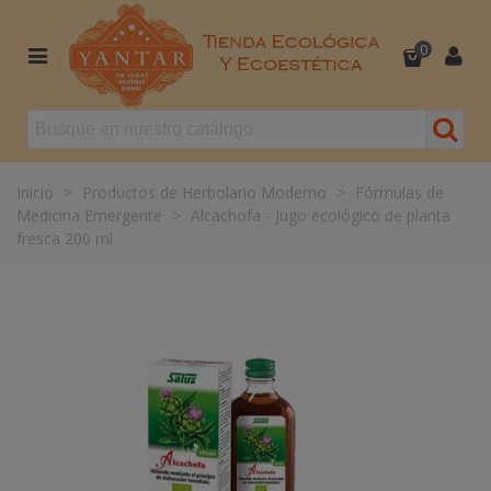
0
Inicio
>
Productos de Herbolario Moderno
>
Fórmulas de
Medicina Emergente
>
Alcachofa - Jugo ecológico de planta
fresca 200 ml