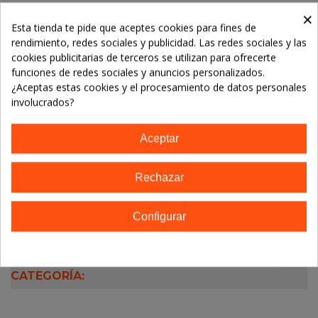
×
Referencia:
Esta tienda te pide que aceptes cookies para fines de
Marca:
SANGALLI
rendimiento, redes sociales y publicidad. Las redes sociales y las
cookies publicitarias de terceros se utilizan para ofrecerte
funciones de redes sociales y anuncios personalizados.
TE GUSTARÁN
¿Aceptas estas cookies y el procesamiento de datos personales
involucrados?
No hay artículos
Aceptar
Descripción
Rechazar
Detalles del producto
Configurar
16 OTROS PRODUCTOS EN LA MISMA
CATEGORÍA: