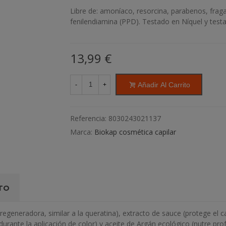
Libre de: amoníaco, resorcina, parabenos, fraga
fenilendiamina (PPD). Testado en Níquel y tes
13,99 €
Añadir Al Carrito
-
+
Referencia:
8030243021137
Marca:
Biokap cosmética capilar
TO
egeneradora, similar a la queratina), extracto de sauce (protege el ca
 durante la aplicación de color) y aceite de Argán ecológico (nutre pr