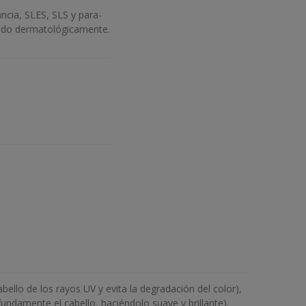
ncia, SLES, SLS y para-
tado dermatológicamente.
bello de los rayos UV y evita la degradación del color),
ofundamente el cabello, haciéndolo suave y brillante).