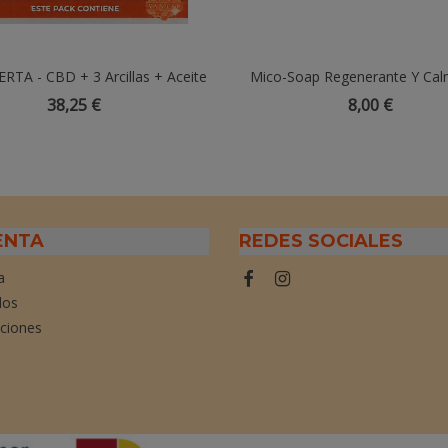
RTA - CBD + 3 Arcillas + Aceite
Añadir Al Carrito
Mico-Soap Regenerante Y Cal
Añadir Al Carrito
% + CHAMPÚ DE CANNABIS DE
Jabón Natural Con Reishi, Cal
38,25 €
8,00 €
REGALO
Limón
ENTA
REDES SOCIALES
a
dos
cciones