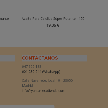
mante -
Aceite Para Celulitis Súper Potente - 150
Añadir Al Carrito
Aura Ai
éndula Y
Ml
19,06 €
CONTACTANOS
647 955 188
601 230 244
(WhatsApp)
Calle Navarrete, local 19 - 28050 -
Madrid.
info@yantar-ecotienda.com