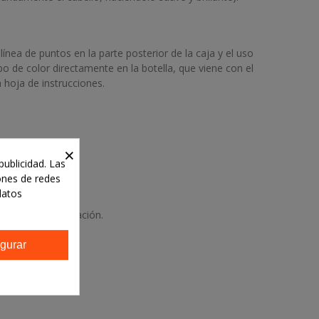
 línea de puntos en la parte posterior de la caja y el uso
 de color directamente en la botella, que viene con el
 hoja de instrucciones.
×
publicidad. Las
iones de redes
datos
tes de cada aplicación.
gurar