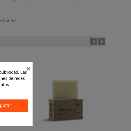
arbonate.
×
publicidad. Las
iones de redes
datos
gurar