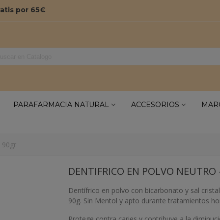
ratis por 65€
PARAFARMACIA NATURAL
ACCESORIOS
MAR
- 90gr
DENTIFRICO EN POLVO NEUTRO 
Dentífrico en polvo con bicarbonato y sal cristal
90g. Sin Mentol y apto durante tratamientos 
Protege contra caries y contribuye a la diminuci