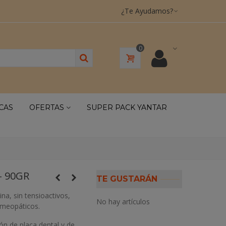
¿Te Ayudamos?
0
CAS
OFERTAS
SUPER PACK YANTAR
- 90GR
TE GUSTARÁN
ina, sin tensioactivos,
No hay artículos
homeopáticos.
ón de placa dental y de