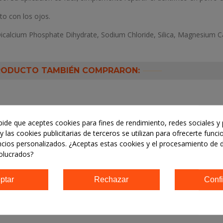
to con los ojos.
Dicalcium Phosphate Dihydrate, Sodium Chloride, Silica, Magnesium C
PRODUCTO TAMBIÉN COMPRARON:
 pide que aceptes cookies para fines de rendimiento, redes sociales y 
y las cookies publicitarias de terceros se utilizan para ofrecerte func
ncios personalizados. ¿Aceptas estas cookies y el procesamiento de 
olucrados?
ptar
Rechazar
Confi