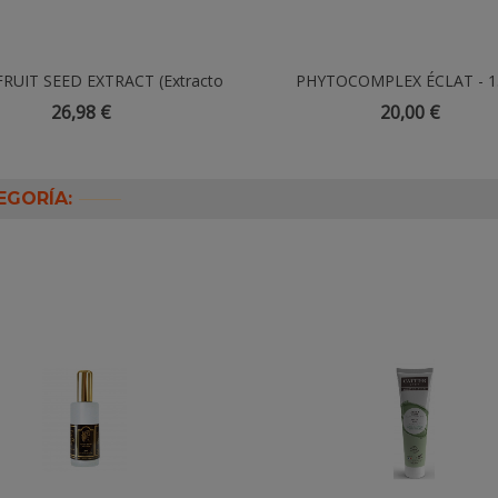
RUIT SEED EXTRACT (Extracto
Añadir Al Carrito
PHYTOCOMPLEX ÉCLAT - 
Añadir Al Carrito
De Semilla De Pomelo)
26,98 €
20,00 €
EGORÍA: