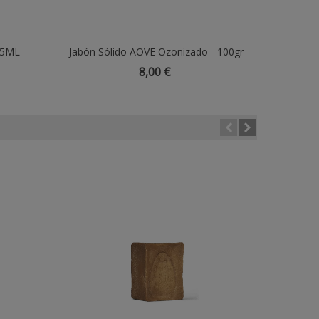
15ML
Jabón Sólido AOVE Ozonizado - 100gr
Añadir Al Carrito
PURE CO
8,00 €