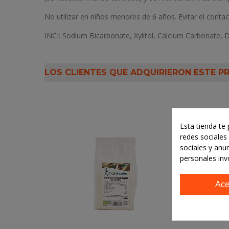
No utilizar en niños menores de 6 años. Evitar el contac
INCI: Sodium Bicarbonate, Xylitol, Calcium Carbonate, 
LOS CLIENTES QUE ADQUIRIERON ESTE 
Esta tienda te
redes sociales 
sociales y anu
personales inv
Ace