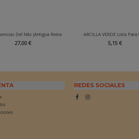
encias Del Nilo (antigua Reina
Añadir Al Carrito
ARCILLA VERDE Lista Para 
Añadir Al Carrito
De Egipto) - 100ML
27,00 €
5,15 €
ENTA
REDES SOCIALES
a
dos
cciones