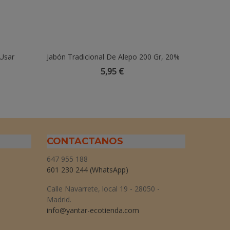
Usar
Jabón Tradicional De Alepo 200 Gr, 20%
Añadir Al Carrito
RAPID
Aceite De Laurel Y 70% Aceite De Oliva.
C
5,95 €
CONTACTANOS
647 955 188
601 230 244
(WhatsApp)
Calle Navarrete, local 19 - 28050 -
Madrid.
info@yantar-ecotienda.com