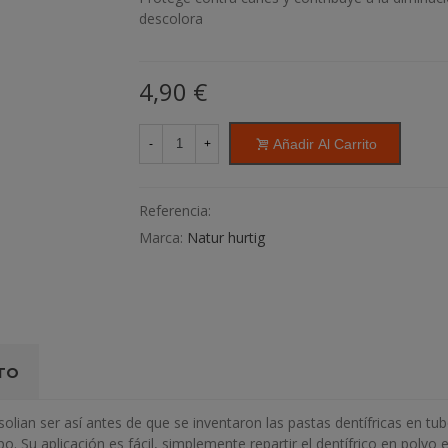
descolora
4,90 €
Añadir Al Carrito
-
+
Referencia:
Marca:
Natur hurtig
TO
 - solian ser así antes de que se inventaron las pastas dentífricas en
Su aplicación es fácil, simplemente repartir el dentífrico en polvo e