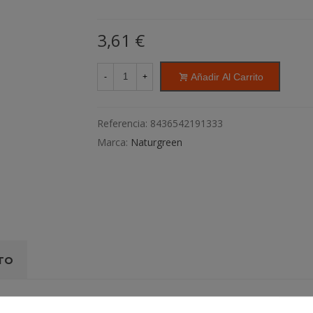
3,61 €
Añadir Al Carrito
-
+
Referencia:
8436542191333
Marca:
Naturgreen
TO