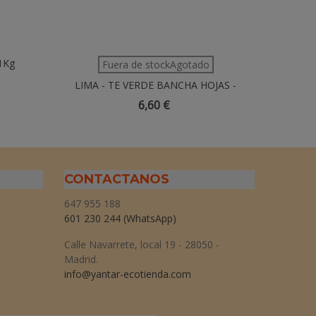
 1Kg
Ettuccine
Fuera de stockAgotado
– 
LIMA - TE VERDE BANCHA HOJAS -
100gr
6,60 €
CONTACTANOS
647 955 188
601 230 244
(WhatsApp)
Calle Navarrete, local 19 - 28050 -
Madrid.
info@yantar-ecotienda.com