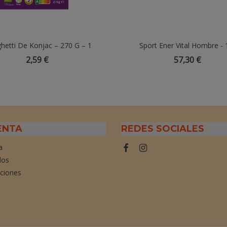
hetti De Konjac – 270 G – 1
Añadir Al Carrito
Sport Ener Vital Hombre -
Añadir Al Carrito
te – Sin Azúcar – Solo 9 Kcal
2,59 €
57,30 €
ENTA
REDES SOCIALES
a
dos
cciones