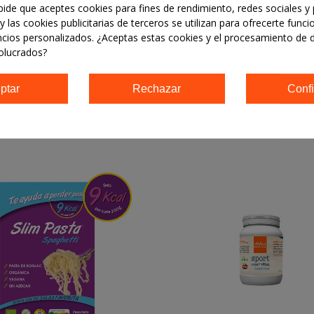
 pide que aceptes cookies para fines de rendimiento, redes sociales y 
y las cookies publicitarias de terceros se utilizan para ofrecerte func
pulan frutos secos, soja y sésamo»
ncios personalizados. ¿Aceptas estas cookies y el procesamiento de 
olucrados?
 azúcares añadidos | Sin gluten
ptar
Rechazar
Confi
EGORÍA: