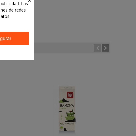
publicidad. Las
iones de redes
datos
gurar