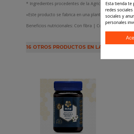
* Ingredientes procedentes de la Agricultura Ecológica.
Esta tienda te
redes sociales 
«Este producto se fabrica en una planta donde se mani
sociales y anu
personales inv
Beneficios nutricionales: Con fibra | Con proteína | Sin
Ace
16 OTROS PRODUCTOS EN LA MISMA CAT