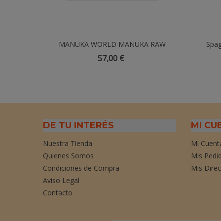
MANUKA WORLD MANUKA RAW
Añadir Al Carrito
Spag
MONOFLORAL MGO400+ 250 GR
Paque
57,00 €
DE TU INTERÉS
MI CU
Nuestra Tienda
Mi Cuent
Quienes Somos
Mis Pedi
Condiciones de Compra
Mis Dire
Aviso Legal
Contacto