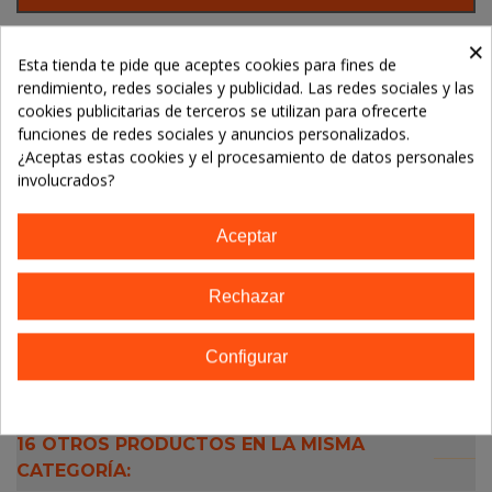
×
Esta tienda te pide que aceptes cookies para fines de
Referencia:
rendimiento, redes sociales y publicidad. Las redes sociales y las
Marca:
KING SOBA NOODLES
cookies publicitarias de terceros se utilizan para ofrecerte
funciones de redes sociales y anuncios personalizados.
¿Aceptas estas cookies y el procesamiento de datos personales
TE GUSTARÁN
involucrados?
No hay artículos
Aceptar
Rechazar
Descripción
Configurar
Detalles del producto
16 OTROS PRODUCTOS EN LA MISMA
CATEGORÍA: