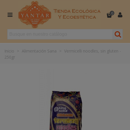
0
Inicio
>
Alimentación Sana
>
Vermicelli noodles, sin gluten -
250gr