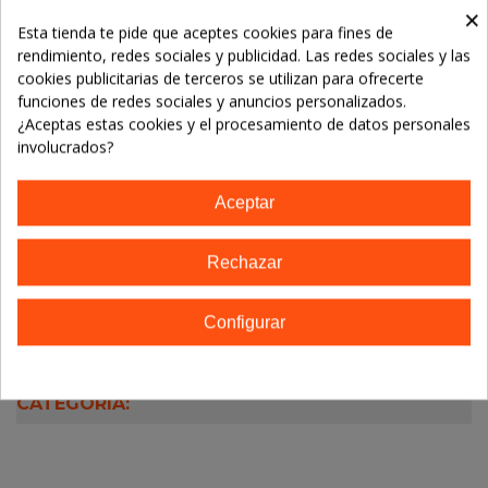
Referencia:
×
Esta tienda te pide que aceptes cookies para fines de
Marca:
Esential Aroms (INTERSA)
rendimiento, redes sociales y publicidad. Las redes sociales y las
cookies publicitarias de terceros se utilizan para ofrecerte
TE GUSTARÁN
funciones de redes sociales y anuncios personalizados.
¿Aceptas estas cookies y el procesamiento de datos personales
No hay artículos
involucrados?
Aceptar
Descripción
Rechazar
Detalles del producto
Configurar
16 OTROS PRODUCTOS EN LA MISMA
CATEGORÍA: