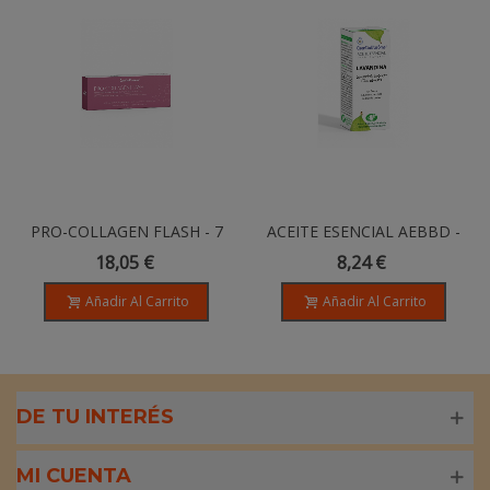
PRO-COLLAGEN FLASH - 7
ACEITE ESENCIAL AEBBD -
Ampollas
Lavandina - 10ml
18,05 €
8,24 €
Añadir Al Carrito
Añadir Al Carrito
DE TU INTERÉS
MI CUENTA