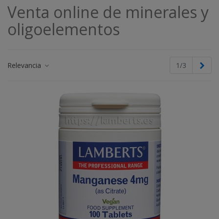
Venta online de minerales y
oligoelementos
Lee mas
Sigu
Relevancia
1/3