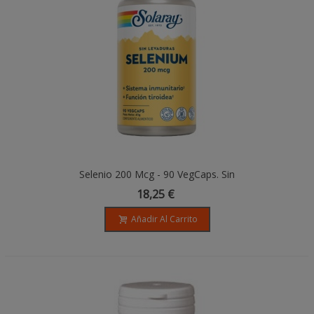
Selenio 200 Mcg - 90 VegCaps. Sin
Levadura. Apto Para Veganos. Sin Gluten.
18,25 €
Añadir Al Carrito