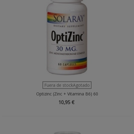
Fuera de stockAgotado
Optizinc (Zinc + Vitamina B6) 60
Cápsulas
10,95 €