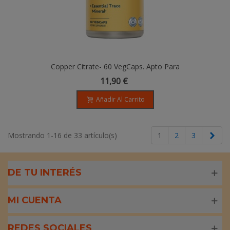
Copper Citrate- 60 VegCaps. Apto Para
Veganos
11,90 €
Añadir Al Carrito
Sigu
Mostrando 1-16 de 33 artículo(s)
1
2
3
DE TU INTERÉS
MI CUENTA
REDES SOCIALES