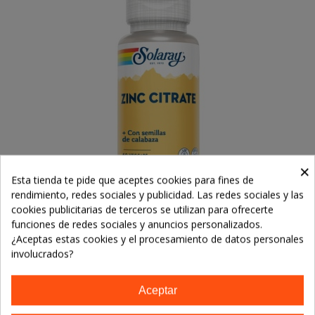
×
Esta tienda te pide que aceptes cookies para fines de
rendimiento, redes sociales y publicidad. Las redes sociales y las
cookies publicitarias de terceros se utilizan para ofrecerte
Zinc (25)+ Semilla Calabaza -60 VegCaps.
funciones de redes sociales y anuncios personalizados.
Sin Gluten. Apto Para Veganos.
13,49 €
¿Aceptas estas cookies y el procesamiento de datos personales
involucrados?
Añadir Al Carrito
Aceptar