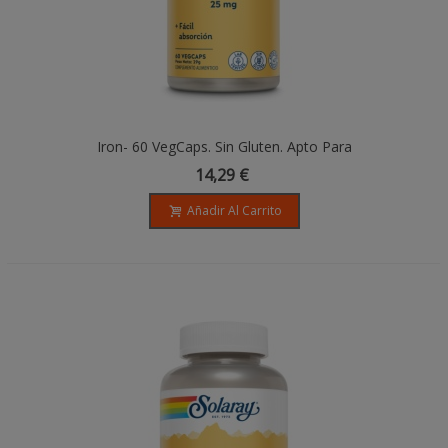
Iron- 60 VegCaps. Sin Gluten. Apto Para
Veganos
14,29 €
Añadir Al Carrito