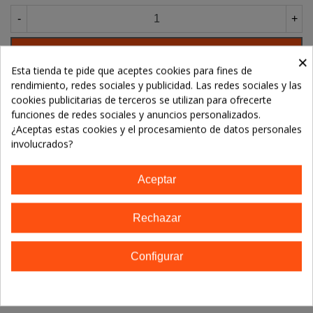
-
+
Añadir Al Carrito
×
Esta tienda te pide que aceptes cookies para fines de
rendimiento, redes sociales y publicidad. Las redes sociales y las
cookies publicitarias de terceros se utilizan para ofrecerte
Referencia:
funciones de redes sociales y anuncios personalizados.
Marca:
Yantar - un lugar de cosas buenas
¿Aceptas estas cookies y el procesamiento de datos personales
involucrados?
TE GUSTARÁN
Aceptar
No hay artículos
Rechazar
Configurar
Descripción
Detalles del producto