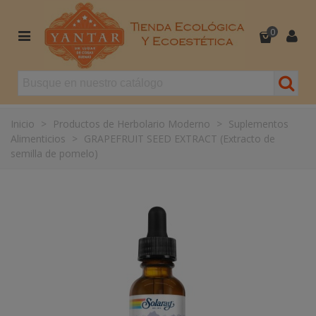
0
Inicio
>
Productos de Herbolario Moderno
>
Suplementos
Alimenticios
>
GRAPEFRUIT SEED EXTRACT (Extracto de
semilla de pomelo)