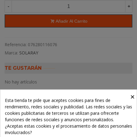
-
+
Añadir Al Carrito
Referencia:
076280116076
Marca:
SOLARAY
TE GUSTARÁN
No hay artículos
×
Esta tienda te pide que aceptes cookies para fines de
rendimiento, redes sociales y publicidad. Las redes sociales y las
Descripción
cookies publicitarias de terceros se utilizan para ofrecerte
funciones de redes sociales y anuncios personalizados.
¿Aceptas estas cookies y el procesamiento de datos personales
Detalles del producto
involucrados?