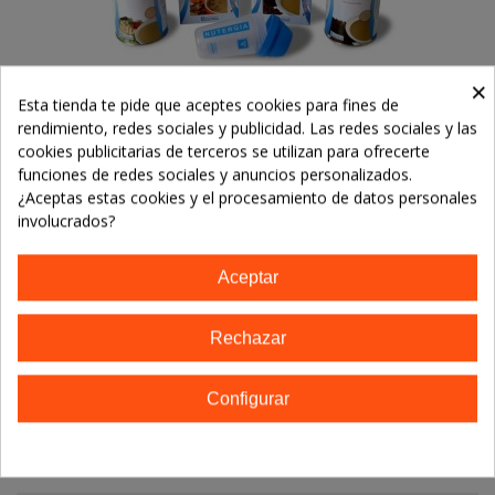
×
Esta tienda te pide que aceptes cookies para fines de
rendimiento, redes sociales y publicidad. Las redes sociales y las
cookies publicitarias de terceros se utilizan para ofrecerte
funciones de redes sociales y anuncios personalizados.
ERGYNUTRIL Proteínas De Suero De
¿Aceptas estas cookies y el procesamiento de datos personales
Leche
28,00 €
involucrados?
Añadir Al Carrito
Aceptar
Rechazar
Descripción
Configurar
Detalles del producto