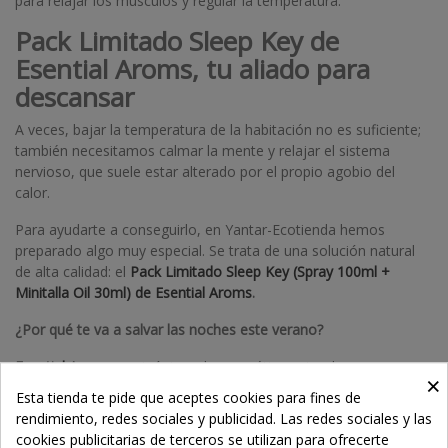
para relajar los músculos y regular la temperatura.
Pack Limitado Sleep Key de
Esential Aroms, tu aliado para
descansar
A veces, bajar la temperatura de la habitación no es suficiente;
también necesitamos calmar la mente y relajar el sistema
nervioso, que suele estar alterado por el propio agobio del
calor.
Para ayudarte a conseguirlo, en Yantar-Ecotienda hemos
preparado algo muy especial. Se trata de una solución natural
de alta calidad: el
Pack Limitado Sleep Key (Spray 100ml +
Minitalla Oil 30ml) de Esential Aroms
.
¿Por qué te va a salvar las noches este verano?
Esential Aroms
es sinónimo de cosmética natural y
×
aromaterapia científica. Este pack combina dos productos clave
Esta tienda te pide que aceptes cookies para fines de
diseñados para actuar en sinergia a través de los beneficios de
rendimiento, redes sociales y publicidad. Las redes sociales y las
los aceites esenciales, conocidos por sus propiedades
cookies publicitarias de terceros se utilizan para ofrecerte