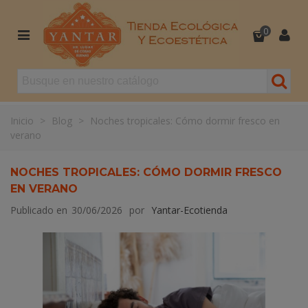
0
Inicio
>
Blog
>
Noches tropicales: Cómo dormir fresco en
verano
NOCHES TROPICALES: CÓMO DORMIR FRESCO
EN VERANO
Publicado en
30/06/2026
por
Yantar-Ecotienda