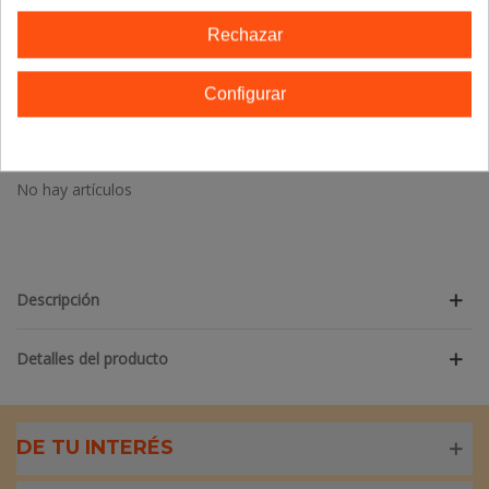
Rechazar
Referencia:
8436031734171
Marca:
Nutergia
Configurar
TE GUSTARÁN
No hay artículos
Descripción
Detalles del producto
DE TU INTERÉS