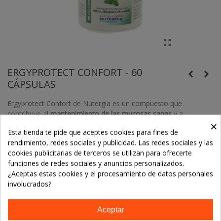
ERGYPROTECT CONFORT - 60
CÁPSULAS
Ergyprotect Confort de Nutergia es un compuesto que
contribuye al
mantenimiento de las mucosas sanas
y a
×
la
protección de las células
frente el estrés oxidativo.
Esta tienda te pide que aceptes cookies para fines de
rendimiento, redes sociales y publicidad. Las redes sociales y las
cookies publicitarias de terceros se utilizan para ofrecerte
19,00 €
funciones de redes sociales y anuncios personalizados.
¿Aceptas estas cookies y el procesamiento de datos personales
involucrados?
-
+
Añadir Al Carrito
Aceptar