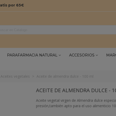
ratis por 65€
PARAFARMACIA NATURAL
ACCESORIOS
MAR
Aceites vegetales
>
Aceite de almendra dulce - 100 ml
ACEITE DE ALMENDRA DULCE - 1
Aceite vegetal virgen de Almendra dulce especi
presión,también apto para el uso alimenticio 10