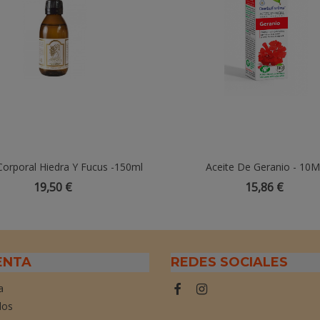
Corporal Hiedra Y Fucus -150ml
Añadir Al Carrito
Aceite De Geranio - 10
Añadir Al Carrito
19,50 €
15,86 €
ENTA
REDES SOCIALES
a
dos