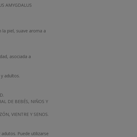
UNUS AMYGDALUS
 la piel, suave aroma a
idad, asociada a
 y adultos.
D.
RAL DE BEBÉS, NIÑOS Y
ÓN, VIENTRE Y SENOS.
 adutos. Puede utilizarse