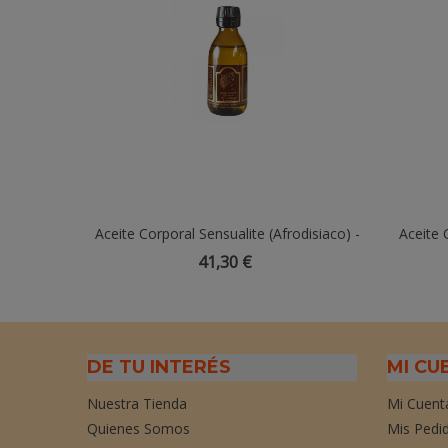
Aceite Corporal Sensualite (Afrodisiaco) -
Añadir Al Carrito
Aceite 
150ml
41,30 €
DE TU INTERÉS
MI CU
Nuestra Tienda
Mi Cuent
Quienes Somos
Mis Pedi