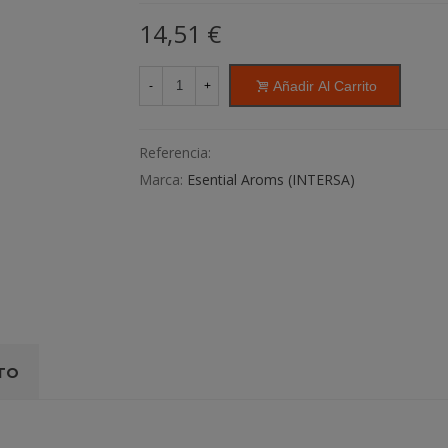
14,51 €
Añadir Al Carrito
-
+
Referencia:
Marca:
Esential Aroms (INTERSA)
TO