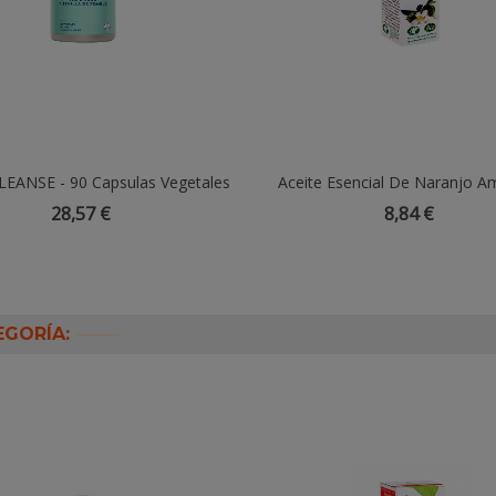
EANSE - 90 Capsulas Vegetales
Añadir Al Carrito
Aceite Esencial De Naranjo A
Añadir Al Carrito
10ml
28,57 €
8,84 €
EGORÍA: