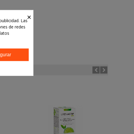
×
publicidad. Las
iones de redes
datos
gurar