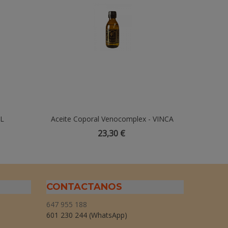
ML
Aceite Coporal Venocomplex - VINCA
Añadir Al Carrito
Aceite
MINOR
23,30 €
CONTACTANOS
647 955 188
601 230 244
(WhatsApp)