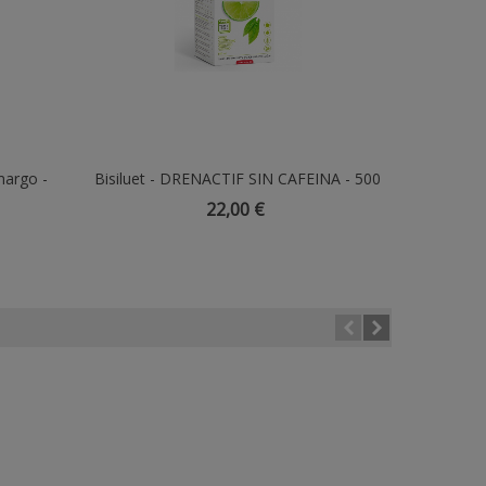
margo -
Bisiluet - DRENACTIF SIN CAFEINA - 500
Añadir Al Carrito
Aceite 
Ml
22,00 €