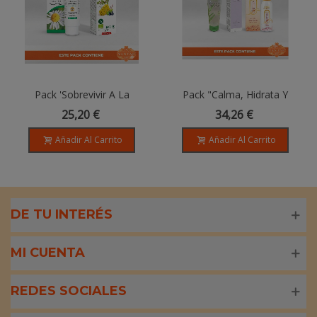
Pack 'Sobrevivir A La
Pack "Calma, Hidrata Y
Primavera' - Mix Aler +
Repara. Tu Escudo Natural
25,20 €
34,26 €
Pollinosan
Contra El Sol."
Añadir Al Carrito
Añadir Al Carrito
DE TU INTERÉS
MI CUENTA
REDES SOCIALES