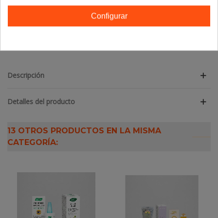
TE GUSTARÁN
Configurar
No hay artículos
Descripción
Detalles del producto
13 OTROS PRODUCTOS EN LA MISMA
CATEGORÍA: