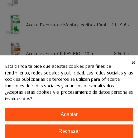
Aceite Esencial de Menta piperita - 10ml
11,19 €
x 1
Aceite esencial CIPRÉS BIO - 10 ml
8,66 €
x 1
×
Esta tienda te pide que aceptes cookies para fines de
rendimiento, redes sociales y publicidad. Las redes sociales y las
-
+
cookies publicitarias de terceros se utilizan para ofrecerte
funciones de redes sociales y anuncios personalizados.
¿Aceptas estas cookies y el procesamiento de datos personales
Añadir Al Carrito
involucrados?
Aceptar
Referencia:
8436601101440
Marca:
Esential Aroms (INTERSA)
Rechazar