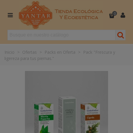
0
Inicio
>
Ofertas
>
Packs en Oferta
>
Pack "Frescura y
ligereza para tus piernas."