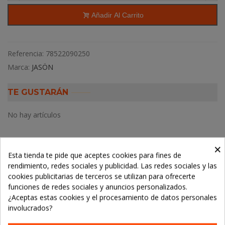
Añadir Al Carrito
Referencia:
78522090250
Marca:
JASÖN
TE GUSTARÁN
No hay artículos
×
Esta tienda te pide que aceptes cookies para fines de
rendimiento, redes sociales y publicidad. Las redes sociales y las
Descripción
cookies publicitarias de terceros se utilizan para ofrecerte
funciones de redes sociales y anuncios personalizados.
Detalles del producto
¿Aceptas estas cookies y el procesamiento de datos personales
involucrados?
LOS CLIENTES QUE ADQUIRIERON ESTE