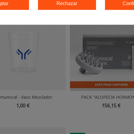
ptar
Rechazar
Confi
Nuevo
munocal - Vaso Mezclador
Añadir Al Carrito
PACK "ALOPECIA HORMO
Añadir Al Carrito
1,00 €
156,15 €