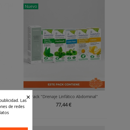
Nuevo
×
ammam
Pack "Drenaje Linfático Abdominal"
Añadir Al Carrito
publicidad. Las
77,44 €
iones de redes
datos