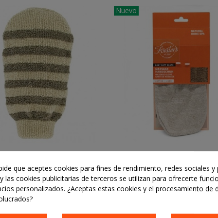
uinton Hipertónico - 30
Nuevo
mpollas
0,85 €
mbientador Natural - 100ml
,43 €
8,85 €
-50%
er´s - Guante Exfoliante Lino -
Añadir Al Carrito
Forster´s - Guante De H
Añadir Al Carrito
 pide que aceptes cookies para fines de rendimiento, redes sociales y 
Algodon Organico
10,45 €
10,95 €
y las cookies publicitarias de terceros se utilizan para ofrecerte func
ncios personalizados. ¿Aceptas estas cookies y el procesamiento de 
olucrados?