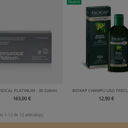
Nuevo
OCAL PLATINUM - 30 Sobres
Añadir Al Carrito
BIOKAP CHAMPU USO FRECU
Añadir Al Carrito
200 ML
163,00 €
12,90 €
 1-12 de 12 artículo(s)