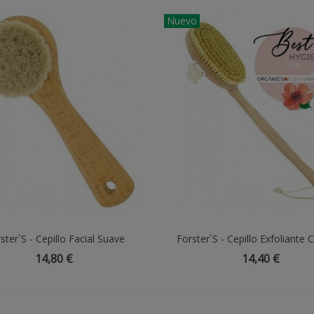
Nuevo
hytoBiopôle PASIFLORA
IO (Passiflora...
3,20 €
ster´s - Cepillo Facial Suave
Añadir Al Carrito
Forster´s - Cepillo Exfoliante 
Añadir Al Carrito
iacinamide 500 Mg- 100
Sisal
14,80 €
14,40 €
egcaps. Apto Para...
8,25 €