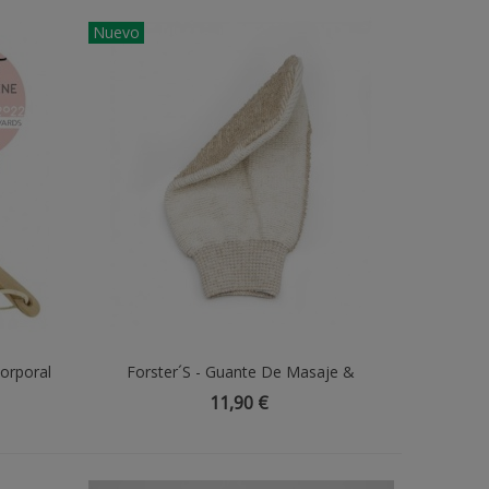
Nuevo
Corporal
Forster´s - Guante De Masaje &
Añadir Al Carrito
Exfoliacion 2 En 1
11,90 €