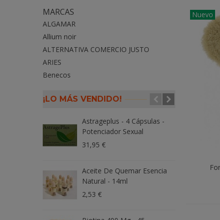
MARCAS
Nuevo
ALGAMAR
Allium noir
ALTERNATIVA COMERCIO JUSTO
ARIES
Benecos
¡LO MÁS VENDIDO!
Astrageplus - 4 Cápsulas -
P
Potenciador Sexual
B
31,95 €
1
For
Aceite De Quemar Esencia
N
Natural - 14ml
V
2,53 €
1