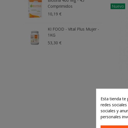
Biotina 400 Μg - 45
Q
Nuevo
Comprimidos
A
10,19 €
3
KI FOOD - Vital Plus Mujer -
A
1KG
4
53,30 €
Forst
Esta tienda te
redes sociales 
sociales y anu
personales inv