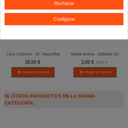
Rechazar
Configurar
Cura Cutánea - Dr. Hauschka
María Avena - Galletas Sin
Gluten Tradicionales, Bio -
26,50 €
2,00 €
3,99 €
200gr
Añadir Al Carrito
Añadir Al Carrito
16 OTROS PRODUCTOS EN LA MISMA
CATEGORÍA: