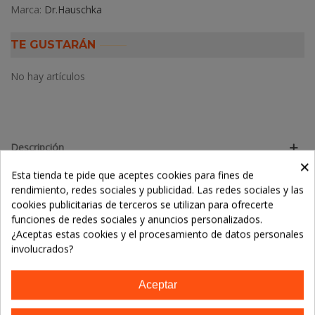
Marca:
Dr.Hauschka
TE GUSTARÁN
No hay artículos
Descripción
×
Esta tienda te pide que aceptes cookies para fines de
Detalles del producto
rendimiento, redes sociales y publicidad. Las redes sociales y las
cookies publicitarias de terceros se utilizan para ofrecerte
funciones de redes sociales y anuncios personalizados.
LOS CLIENTES QUE ADQUIRIERON ESTE
¿Aceptas estas cookies y el procesamiento de datos personales
PRODUCTO TAMBIÉN COMPRARON:
involucrados?
Aceptar
¡Oferta!
-50%