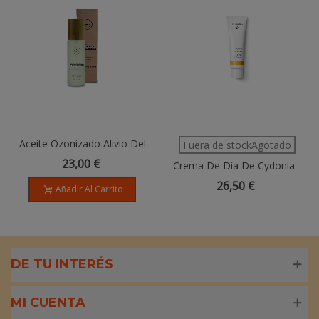
Aceite Ozonizado Alivio Del
Fuera de stockAgotado
Dolor - 100ml
23,00 €
Crema De Día De Cydonia -
30ml
26,50 €
Añadir Al Carrito
DE TU INTERÉS
MI CUENTA