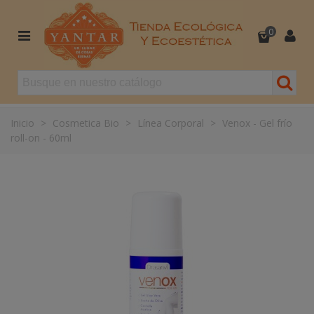
0
Inicio
>
Cosmetica Bio
>
Línea Corporal
>
Venox - Gel frío
roll-on - 60ml