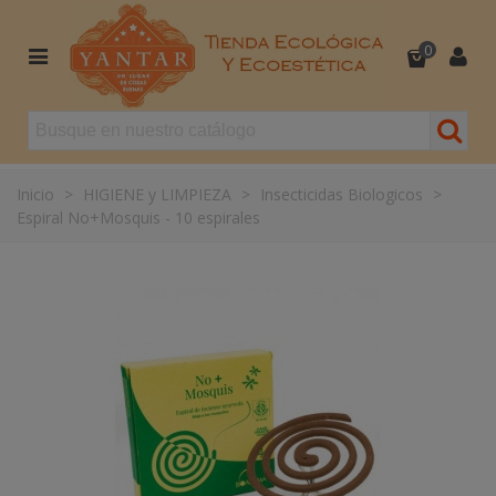
0
Inicio
>
HIGIENE y LIMPIEZA
>
Insecticidas Biologicos
>
Espiral No+Mosquis - 10 espirales