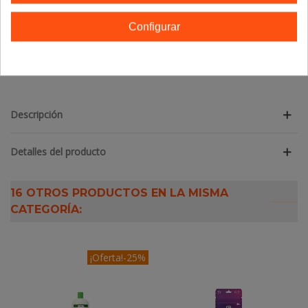
ANTIEDAD - 50ml
36,67 €
Configurar
Añadir Al Carrito
Descripción
Detalles del producto
16 OTROS PRODUCTOS EN LA MISMA
CATEGORÍA:
¡Oferta!
-25%