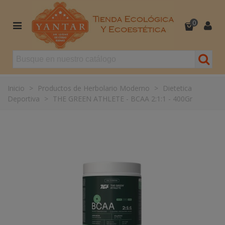
0
Inicio
>
Productos de Herbolario Moderno
>
Dietetica
Deportiva
>
THE GREEN ATHLETE - BCAA 2:1:1 - 400Gr