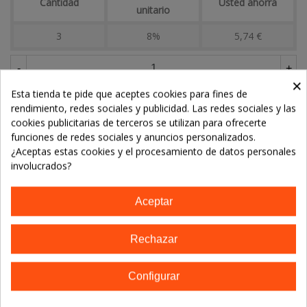
Cantidad
Usted ahorra
unitario
3
8%
5,74 €
-
+
×
Esta tienda te pide que aceptes cookies para fines de
Añadir Al Carrito
rendimiento, redes sociales y publicidad. Las redes sociales y las
cookies publicitarias de terceros se utilizan para ofrecerte
funciones de redes sociales y anuncios personalizados.
¿Aceptas estas cookies y el procesamiento de datos personales
Referencia:
involucrados?
Marca:
The Green Athlete
Aceptar
TE GUSTARÁN
No hay artículos
Rechazar
Configurar
Descripción