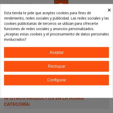
×
Esta tienda te pide que aceptes cookies para fines de
Referencia:
rendimiento, redes sociales y publicidad. Las redes sociales y las
Marca:
Dr.Hauschka
cookies publicitarias de terceros se utilizan para ofrecerte
funciones de redes sociales y anuncios personalizados.
TE GUSTARÁN
¿Aceptas estas cookies y el procesamiento de datos personales
involucrados?
No hay artículos
Aceptar
Rechazar
Descripción
Configurar
Detalles del producto
16 OTROS PRODUCTOS EN LA MISMA
CATEGORÍA: