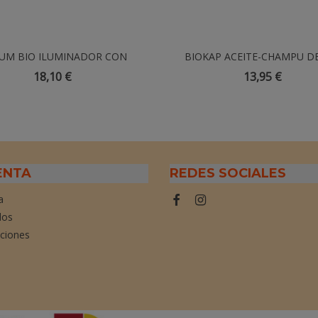
UM BIO ILUMINADOR CON
Añadir Al Carrito
BIOKAP ACEITE-CHAMPU 
Añadir Al Carrito
NA C + ASTAXANTHINA - 30ml
CALMANTE - 200ml
18,10 €
13,95 €
ENTA
REDES SOCIALES
a
dos
cciones