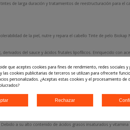
 tintes de larga duración y tratamientos de reestructuración para el ca
lerabilidad de la piel, nutre y repara el cabello Tinte de pelo Biokap 
erivados del sauce y ácidos frutales lipofílicos. Enriquecido con ace
 pide que aceptes cookies para fines de rendimiento, redes sociales y 
a, arroz y avena, Lactosafe® (ácidos lipófilas de frutas con efecto cal
y las cookies publicitarias de terceros se utilizan para ofrecerte func
ncios personalizados. ¿Aceptas estas cookies y el procesamiento de 
sde la primera aplicación, y para un color de larga duración. Cómo uti
olucrados?
otella Nutricia en el agujero que se indica en la parte posterior del p
as instrucciones del folleto. Elegir el tono de acuerdo a su cantidad 
ptar
Rechazar
Confi
 arroz con acción revitalizante, derivados del sauce que protegen el c
. Debido a su alto contenido de ácidos grasos insaturados y vitamina E,