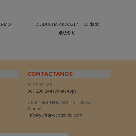
DERMO
ECODUCHA AKWAZEN - Cuidado
Añadir Al Carrito
Mico-So
Corporal
C
49,90 €
CONTACTANOS
647 955 188
601 230 244
(WhatsApp)
Calle Navarrete, local 19 - 28050 -
Madrid.
info@yantar-ecotienda.com