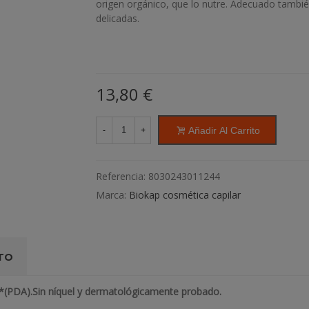
origen orgánico, que lo nutre. Adecuado tambié
delicadas.
13,80 €
Añadir Al Carrito
-
+
Referencia:
8030243011244
Marca:
Biokap cosmética capilar
TO
a *(PDA).Sin níquel y dermatológicamente probado.