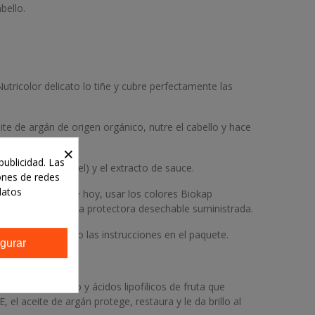
bello.
Nutricolor delicato lo tiñe y cubre perfectamente las
ite de argán de origen orgánico, nutre el cabello y hace
×
publicidad. Las
mante sobre la piel) y el extracto de sauce.
iones de redes
datos
lizarlo A partir de hoy, usar los colores Biokap
aquete y usar la capa protectora desechable suministrada.
de canas, siguiendo las instrucciones en el paquete.
gurar
olor del cabello y ácidos lipofilicos de fruta que
 el aceite de argán protege, restaura y le da brillo al