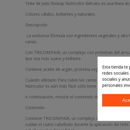
Tinte de pelo Biokap Nutricolor delicato es una línea de
Colores cálidos, brillantes y naturales.
Descripción
La exclusiva fórmula con ingredientes vegetales y alta to
canas.
Con TRICOREPAIR, un complejo con proteínas del arroz, d
que sea más suave y brillante.
Esta tienda te
Contiene aceite de argán, proteína vegetal de trigo, soj
redes sociales 
sociales y anu
Cuándo utilizarlo Para cubrir las canas perfectamente de
personales inv
Nutricolor es aún más fácil: sólo tiene que insertar la b
A continuación, mezcle el contenido del tubo siguiendo l
Ace
Contenido
Contiene TRICOREPAIR, un complejo con las proteínas del
cuidan el cuero cabelludo durante la aplicación del tinte