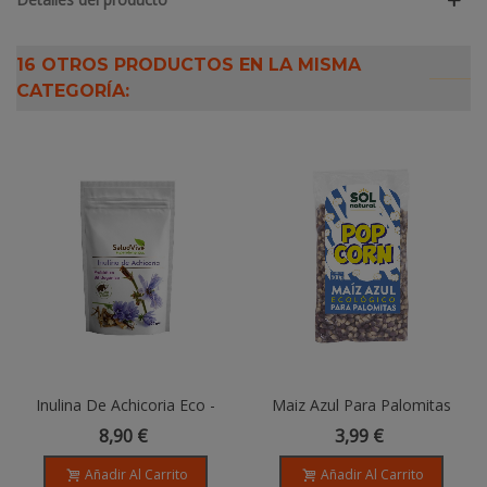
16 OTROS PRODUCTOS EN LA MISMA
CATEGORÍA:
Inulina De Achicoria Eco -
Maiz Azul Para Palomitas
200g
Bio - 500G
8,90 €
3,99 €
Añadir Al Carrito
Añadir Al Carrito