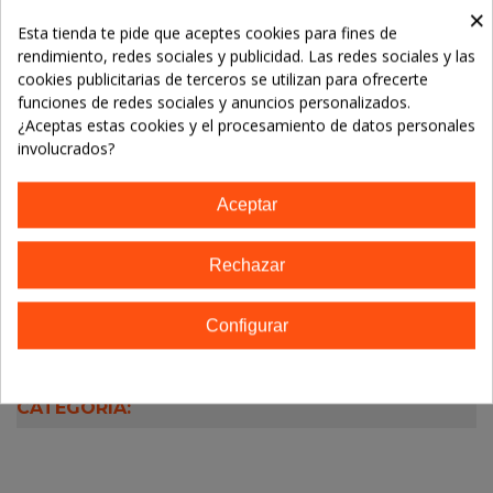
Referencia:
84135680010999
×
Esta tienda te pide que aceptes cookies para fines de
Marca:
Esential Aroms (INTERSA)
rendimiento, redes sociales y publicidad. Las redes sociales y las
cookies publicitarias de terceros se utilizan para ofrecerte
TE GUSTARÁN
funciones de redes sociales y anuncios personalizados.
¿Aceptas estas cookies y el procesamiento de datos personales
No hay artículos
involucrados?
Aceptar
Descripción
Rechazar
Detalles del producto
Configurar
16 OTROS PRODUCTOS EN LA MISMA
CATEGORÍA: