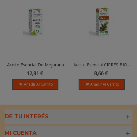
Aceite Esencial De Mejorana
Aceite Esencial CIPRÉS BIO -
- 5ml
10 Ml
12,81 €
8,66 €
Añadir Al Carrito
Añadir Al Carrito
DE TU INTERÉS
MI CUENTA