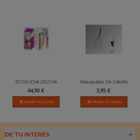
ECODUCHA (DUCHA
Masajeador De Cabello
ECOLÓGICA) CON
44,90 €
3,95 €
GERMANIO Y TURMALINA -
ITALFRANCE
Añadir Al Carrito
Añadir Al Carrito
DE TU INTERÉS