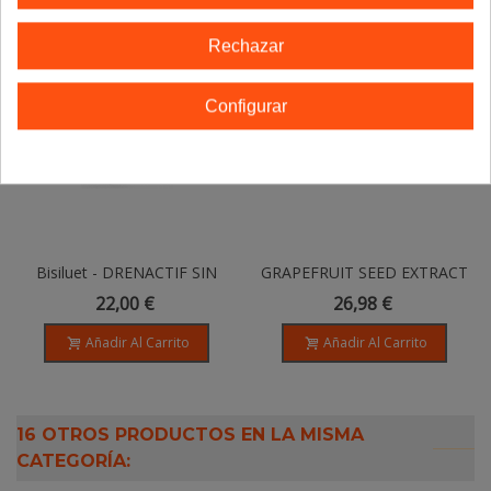
Rechazar
Configurar
Bisiluet - DRENACTIF SIN
GRAPEFRUIT SEED EXTRACT
CAFEINA - 500 Ml
(Extracto De Semilla De
22,00 €
26,98 €
Pomelo)
Añadir Al Carrito
Añadir Al Carrito
16 OTROS PRODUCTOS EN LA MISMA
CATEGORÍA: