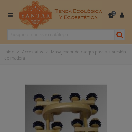
0
Inicio
>
Accesorios
>
Masajeador de cuerpo para acupresión
de madera