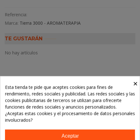
Referencia:
Marca:
Tierra 3000 - AROMATERAPIA
TE GUSTARÁN
No hay artículos
×
Descripción
Esta tienda te pide que aceptes cookies para fines de
rendimiento, redes sociales y publicidad. Las redes sociales y las
cookies publicitarias de terceros se utilizan para ofrecerte
Detalles del producto
funciones de redes sociales y anuncios personalizados.
¿Aceptas estas cookies y el procesamiento de datos personales
involucrados?
LOS CLIENTES QUE ADQUIRIERON ESTE
PRODUCTO TAMBIÉN COMPRARON:
Aceptar