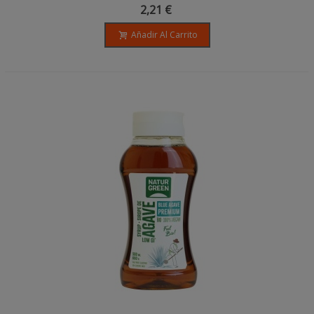
200ml
2,21 €
Añadir Al Carrito