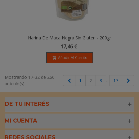
Harina De Maca Negra Sin Gluten - 200gr
17,46 €
Añadir Al Carrito
Mostrando 17-32 de 266
Anterior
Sigu
1
2
3
…
17
artículo(s)
DE TU INTERÉS
MI CUENTA
REDES SOCIALES