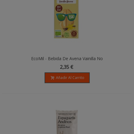
EcoMil - Bebida De Avena Vainilla No
Added Sugars Bio - 1L
2,35 €
Añadir Al Carrito