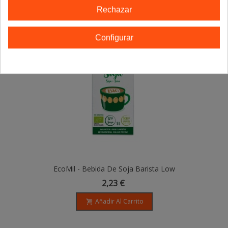
Rechazar
Configurar
EcoMil - Bebida De Soja Barista Low
Sugars Bio - 1L
2,23 €
Añadir Al Carrito