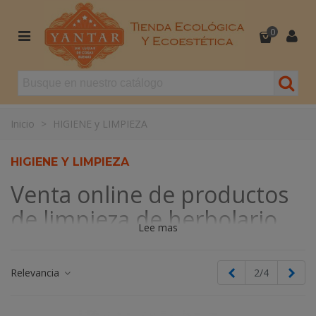
0
Inicio
>
HIGIENE y LIMPIEZA
HIGIENE Y LIMPIEZA
Venta online de productos
de limpieza de herbolario
Lee mas
Si estás buscando productos parafarmacia natural online, en
Yantar Ecotienda encontrarás los mejores artículos de
Anterior
Sigu
Relevancia
2/4
parafarmacia natural. ¡Descúbrelos!