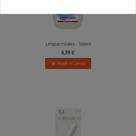
Limpiacristales - 500ml
4,39 €
Añadir Al Carrito