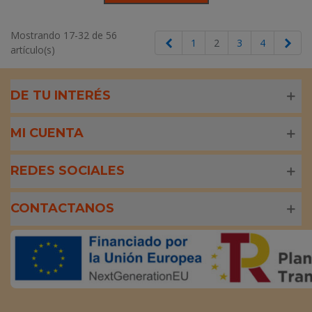
Mostrando 17-32 de 56
Anterior
Sigu
1
2
3
4
artículo(s)
DE TU INTERÉS
MI CUENTA
REDES SOCIALES
CONTACTANOS