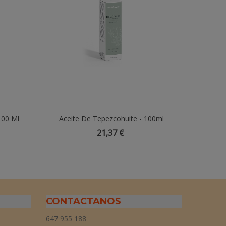
100 Ml
Aceite De Tepezcohuite - 100ml
Añadir Al Carrito
Aceite E
21,37 €
CONTACTANOS
647 955 188