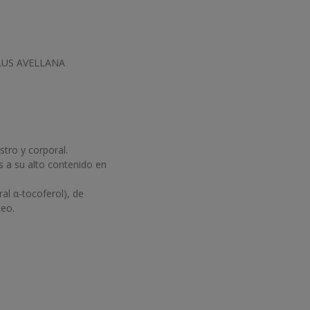
YLUS AVELLANA
stro y corporal.
s a su alto contenido en
l α-tocoferol), de
neo.