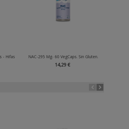
 - Hifas
NAC-295 Mg- 60 VegCaps. Sin Gluten.
Añadir Al Carrito
Oli
Apto Para Vegetarianos
14,29 €