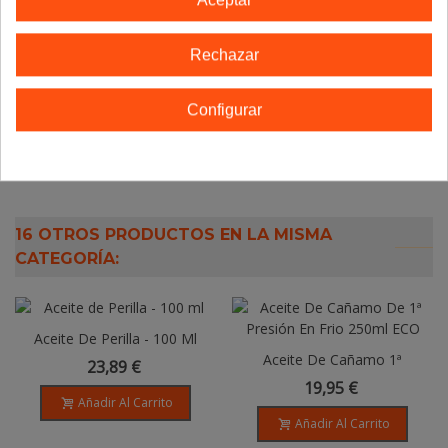
Aceptar
Rechazar
Algatrium, DHA OMEGA 3,
Algatrium, DHA OMEGA 3,
Formato En Cápsulas
Formato En Cápsulas
Configurar
52,40 €
52,40 €
Añadir Al Carrito
Añadir Al Carrito
16 OTROS PRODUCTOS EN LA MISMA
CATEGORÍA:
Aceite De Perilla - 100 Ml
Aceite De Cañamo 1ª
23,89 €
Presion En Frio - 250ml
19,95 €
Añadir Al Carrito
Añadir Al Carrito