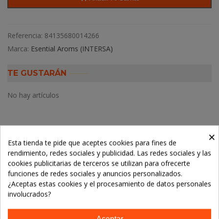
Referencia:
84135680014266
Marca:
Esential Aroms (INTERSA)
TE GUSTARÁN
No hay artículos
×
Esta tienda te pide que aceptes cookies para fines de
Descripción
rendimiento, redes sociales y publicidad. Las redes sociales y las
cookies publicitarias de terceros se utilizan para ofrecerte
Detalles del producto
funciones de redes sociales y anuncios personalizados.
¿Aceptas estas cookies y el procesamiento de datos personales
involucrados?
LOS CLIENTES QUE ADQUIRIERON ESTE
PRODUCTO TAMBIÉN COMPRARON: